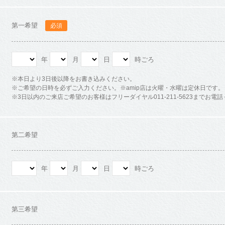
第一希望
必須
年
月
日
時ごろ
※本日より3日後以降をお書き込みください。
※ご希望の日時を必ずご入力ください。※amip店は火曜・水曜は定休日です。
※3日以内のご来店ご希望のお客様はフリーダイヤル011-211-5623までお電
第二希望
年
月
日
時ごろ
第三希望