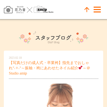
2023.02.18
【写真だけの成人式・卒業袴】指先までおしゃ
れ°˖✧˖°～振袖・袴にあわせたネイル紹介
～＠
Studio amip