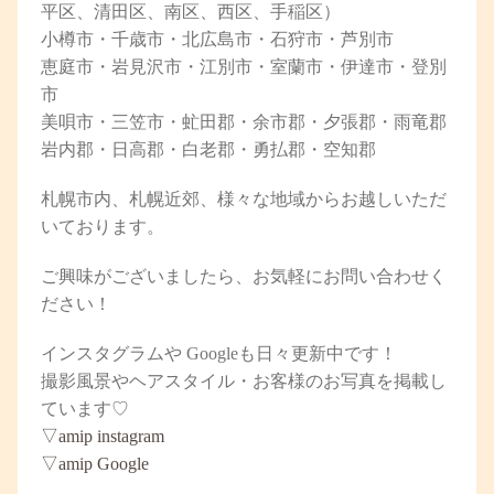
平区、清田区、南区、西区、手稲区）
小樽市・千歳市・北広島市・石狩市・芦別市
恵庭市・岩見沢市・江別市・室蘭市・伊達市・登別
市
美唄市・三笠市・虻田郡・余市郡・夕張郡・雨竜郡
岩内郡・日高郡・白老郡・勇払郡・空知郡
札幌市内、札幌近郊、様々な地域からお越しいただ
いております。
ご興味がございましたら、お気軽にお問い合わせく
ださい！
インスタグラム
や
Google
も日々更新中です！
撮影風景やヘアスタイル・お客様のお写真を掲載し
ています♡
▽
amip
instagram
▽
amip
Google