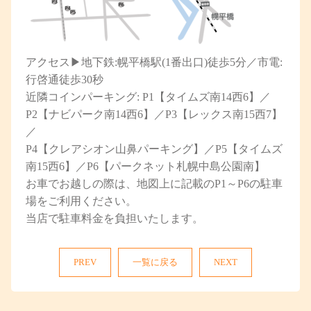
アクセス▶︎地下鉄:幌平橋駅(1番出口)徒歩5分／市電:
行啓通徒歩30秒
近隣コインパーキング: P1【タイムズ南14西6】／
P2【ナビパーク南14西6】／P3【レックス南15西7】
／
P4【クレアシオン山鼻パーキング】／P5【タイムズ
南15西6】／P6【パークネット札幌中島公園南】
お車でお越しの際は、地図上に記載のP1～P6の駐車
場をご利用ください。
当店で駐車料金を負担いたします。
PREV
一覧に戻る
NEXT