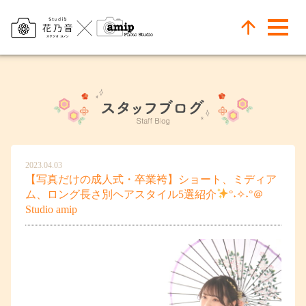
2023.04.03
【写真だけの成人式・卒業袴】ショート、ミディア
ム、ロング長さ別ヘアスタイル5選紹介
°˖✧˖°＠
Studio amip