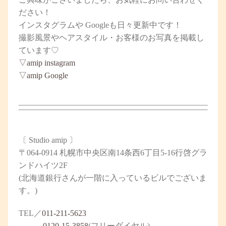
ださい！
インスタグラム
や
Google
も日々更新中です！
撮影風景やヘアスタイル・お客様のお写真を掲載し
ています♡
▽
amip
instagram
▽
amip
Google
〔
Studio amip
〕
〒064-0914 札幌市中央区南14条西6丁目5-16行啓グラ
ンドハイツ2F
(北海道銀行さんが一階に入っているビルでございま
す。)
TEL／
011-211-5623
0120-15-3858
(フリーダイヤル)