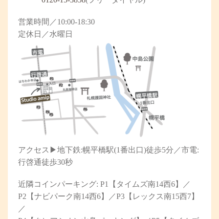
営業時間／10:00-18:30
定休日／水曜日
アクセス▶︎地下鉄:幌平橋駅(1番出口)徒歩5分／市電:
行啓通徒歩30秒
近隣コインパーキング: P1【タイムズ南14西6】／
P2【ナビパーク南14西6】／P3【レックス南15西7】
／